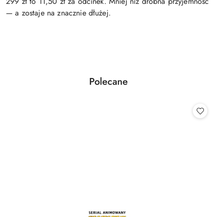
299 zł to 11,50 zł za odcinek. Mniej niż drobna przyjemność
— a zostaje na znacznie dłużej.
Produkty
Polecane
Pomiń karuzelę produktów
o
statusie: