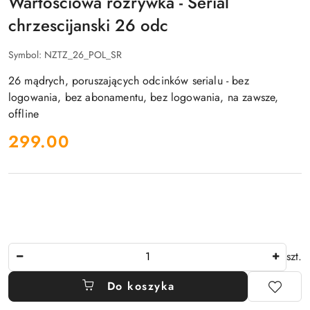
Wartosciowa rozrywka - Serial
Z
O.O.
chrzescijanski 26 odc
Symbol:
NZTZ_26_POL_SR
26 mądrych, poruszających odcinków serialu - bez
logowania, bez abonamentu, bez logowania, na zawsze,
offline
cena:
299.00
Ilość
szt.
Do koszyka