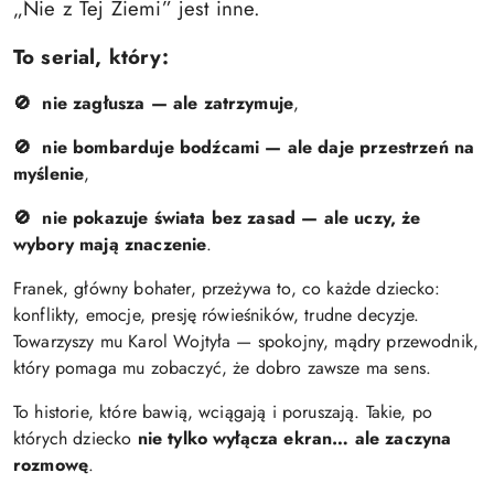
„Nie z Tej Ziemi” jest inne.
To serial, który:
nie zagłusza — ale zatrzymuje
,
🚫
nie bombarduje bodźcami — ale daje przestrzeń na
🚫
myślenie
,
nie pokazuje świata bez zasad — ale uczy, że
🚫
wybory mają znaczenie
.
Franek, główny bohater, przeżywa to, co każde dziecko:
konflikty, emocje, presję rówieśników, trudne decyzje.
Towarzyszy mu Karol Wojtyła — spokojny, mądry przewodnik,
który pomaga mu zobaczyć, że dobro zawsze ma sens.
To historie, które bawią, wciągają i poruszają. Takie, po
których dziecko
nie tylko wyłącza ekran… ale zaczyna
rozmowę
.