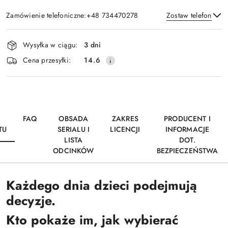
Zamówienie telefoniczne:+48 734470278
Zostaw telefon
Dostępność
Wysyłka w ciągu:
3 dni
i
Wyślij
Cena przesyłki:
14.6
dostawa
FAQ
OBSADA
ZAKRES
PRODUCENT I
TU
SERIALU I
LICENCJI
INFORMACJE
LISTA
DOT.
ODCINKÓW
BEZPIECZEŃSTWA
Każdego dnia dzieci podejmują
decyzje.
Kto pokaże im, jak wybierać