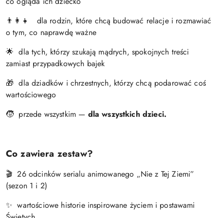
co ogląda ich dziecko
dla rodzin, które chcą budować relacje i rozmawiać
👨‍👩‍👧
o tym, co naprawdę ważne
dla tych, którzy szukają mądrych, spokojnych treści
🌟
zamiast przypadkowych bajek
dla dziadków i chrzestnych, którzy chcą podarować coś
🎁
wartościowego
przede wszystkim —
dla wszystkich dzieci.
🧒
Co zawiera zestaw?
🎬 26 odcinków serialu animowanego „Nie z Tej Ziemi”
(sezon 1 i 2)
✨ wartościowe historie inspirowane życiem i postawami
Świętych