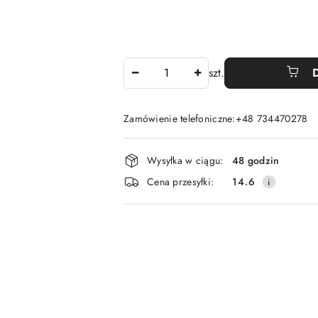
Ilość
szt.
Zamówienie telefoniczne:+48 734470278
Dostępność
Wysyłka w ciągu:
48 godzin
i
Cena przesyłki:
14.6
dostawa