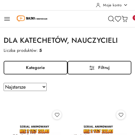
Moje konto
Przejdź do treści głównej
Przejdź do wyszukiwarki
Przejdź do moje konto
Przejdź do menu głównego
Przejdź do stopki
DLA KATECHETÓW, NAUCZYCIELI
Liczba produktów:
5
Kategorie
Filtruj
Zastosowano
Sortuj
według
sortowanie:
Najstarsze.