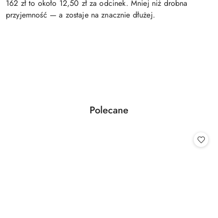
162 zł to około 12,50 zł za odcinek. Mniej niż drobna
przyjemność — a zostaje na znacznie dłużej.
Produkty
Polecane
Pomiń karuzelę produktów
o
statusie: