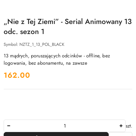
„Nie z Tej Ziemi” - Serial Animowany 13
odc. sezon 1
Symbol:
NZTZ_1_13_POL_BLACK
13 mądrych, poruszających odcinków - offline, bez
logowania, bez abonamentu, na zawsze
cena:
162.00
Ilość
szt.