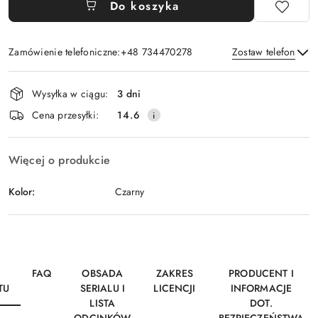
Do koszyka
Zamówienie telefoniczne:+48 734470278
Zostaw telefon
Dostępność
Wysyłka w ciągu:
3 dni
i
Wyślij
Cena przesyłki:
14.6
dostawa
Więcej o produkcie
Kolor:
Czarny
FAQ
OBSADA
ZAKRES
PRODUCENT I
TU
SERIALU I
LICENCJI
INFORMACJE
LISTA
DOT.