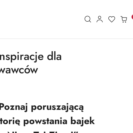
nspiracje dla
howawców
Poznaj poruszającą
storię powstania bajek