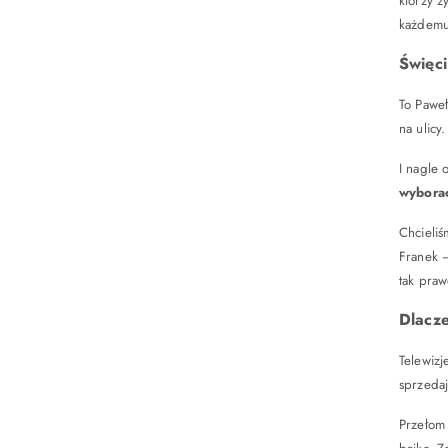
którzy ż
każdemu
Święci
To Paweł
na ulicy.
I nagle 
wybora
Chcieliś
Franek –
tak praw
Dlacze
Telewizj
sprzedaj
Przełom