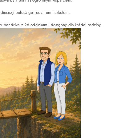
o słowa były dla nas ogromnym wsparciem.
z diecezji poleca go rodzinom i szkołom.
tał pendrive z 26 odcinkami, dostępny dla każdej rodziny.