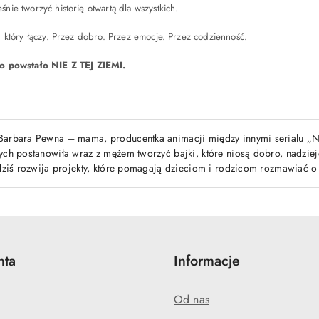
śnie tworzyć historię otwartą dla wszystkich.
l, który łączy. Przez dobro. Przez emocje. Przez codzienność.
go powstało NIE Z TEJ ZIEMI.
Barbara Pewna – mama, producentka animacji między innymi serialu „Ni
ych postanowiła wraz z mężem tworzyć bajki, które niosą dobro, nadzieję
 dziś rozwija projekty, które pomagają dzieciom i rodzicom rozmawiać 
nta
Informacje
Od nas