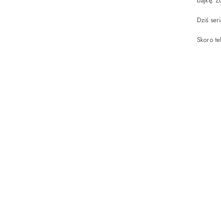
bajkę. 
Dziś ser
Skoro te