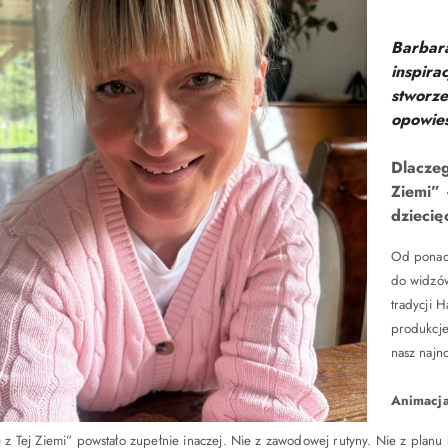
Barbara
inspira
stworze
opowieś
Dlaczeg
Ziemi” 
dziecię
Od ponad 2
do widzów
tradycji H
produkcje
nasz najn
Animacja
 z Tej Ziemi” powstało zupełnie inaczej. Nie z zawodowej rutyny. Nie z plan