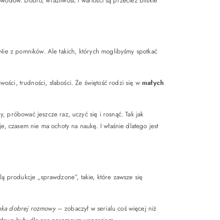
powodów. Dobro, wrażliwość i wartości są przecież bliskie
Nie z pomników. Ale takich, których moglibyśmy spotkać
liwości, trudności, słabości. Że świętość rodzi się w
małych
, próbować jeszcze raz, uczyć się i rosnąć. Tak jak
e, czasem nie ma ochoty na naukę. I właśnie dlatego jest
lą produkcje „sprawdzone”, takie, które zawsze się
nka dobrej rozmowy
– zobaczył w serialu coś więcej niż