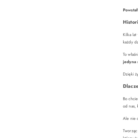
Powstał
Histor
Kilka la
każdy dz
To właśn
jedyna 
Dzięki ż
Dlacze
Bo chci
od nas, 
Ale nie 
Tworząc 