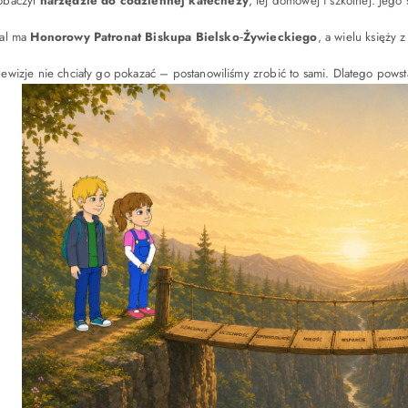
Zobaczył
narzędzie do codziennej katechezy
, tej domowej i szkolnej. Jeg
ial ma
Honorowy Patronat Biskupa Bielsko‑Żywieckiego
, a wielu księży 
lewizje nie chciały go pokazać – postanowiliśmy zrobić to sami. Dlatego pows