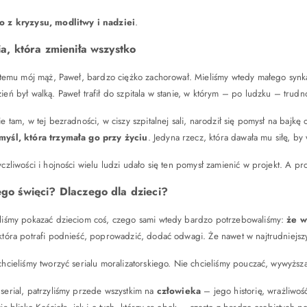
o z kryzysu, modlitwy i nadziei
.
ia, która zmieniła wszystko
t temu mój mąż, Paweł, bardzo ciężko zachorował. Mieliśmy wtedy małego synk
ień był walką. Paweł trafił do szpitala w stanie, w którym – po ludzku – trudn
ie tam, w tej bezradności, w ciszy szpitalnej sali, narodził się pomysł na bajkę
myśl, która trzymała go przy życiu
. Jedyna rzecz, która dawała mu siłę, by 
yczliwości i hojności wielu ludzi udało się ten pomysł zamienić w projekt. A pr
go święci? Dlaczego dla dzieci?
eliśmy pokazać dzieciom coś, czego sami wtedy bardzo potrzebowaliśmy:
że w
która potrafi podnieść, poprowadzić, dodać odwagi. Że nawet w najtrudniejsz
chcieliśmy tworzyć serialu moralizatorskiego. Nie chcieliśmy pouczać, wywyższać
serial, patrzyliśmy przede wszystkim na
człowieka
– jego historię, wrażliwoś