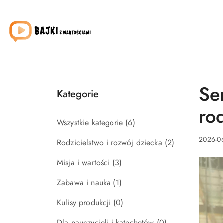
Przejdź do treści głównej
Przejdź do wyszukiwarki
Przejdź do moje konto
Przejdź do menu głównego
Przejdź do stopki
Ser
Kategorie
ro
Wszystkie kategorie
(6)
2026-06
Rodzicielstwo i rozwój dziecka
(2)
Misja i wartości
(3)
Zabawa i nauka
(1)
Kulisy produkcji
(0)
Dla nauczycieli i katechetów
(0)