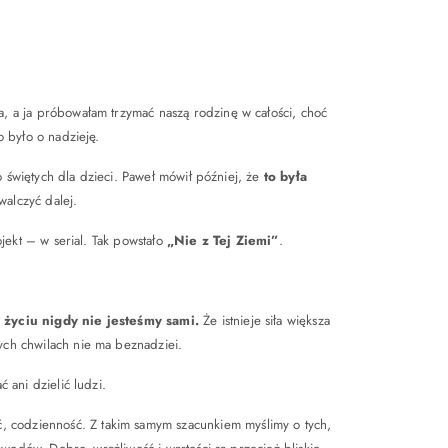
a, a ja próbowałam trzymać naszą rodzinę w całości, choć
o było o nadzieję.
 o świętych dla dzieci. Paweł mówił później, że
to była
walczyć dalej.
ojekt – w serial. Tak powstało
„Nie z Tej Ziemi”
.
 życiu nigdy nie jesteśmy sami.
Że istnieje siła większa
ych chwilach nie ma beznadziei.
 ani dzielić ludzi.
ć, codzienność. Z takim samym szacunkiem myślimy o tych,