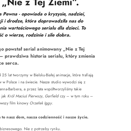
„Nie z Tej Ziemi”.
 Pewna - opowiada o kryzysie, nadziei,
cji i drodze, która doprowadziła nas do
nia wartościowego serialu dla dzieci. To
ć o wierze, rodzinie i sile dobra.
o powstał serial animowany „Nie z Tej
– prawdziwa historia serialu, który zmienia
ce serca.
5 lat tworzymy w Bielsku-Białej animacje, które trafiają
 w Polsce i na świecie. Nasze studio wywodzi się z
anna-Barbera, a przez lata współtworzyliśmy takie
 jak
Król Maciuś Pierwszy
,
Garfield
czy – w tym roku –
owszy film kinowy
Orzełek Iggy
.
 to nasz dom, nasza codzienność i nasze życie.
u biznesowego. Nie z potrzeby rynku.