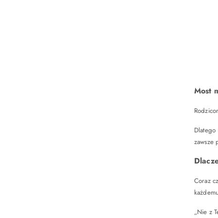
Most 
Rodzicom
Dlatego 
zawsze p
Dlacze
Coraz cz
każdemu
„Nie z T