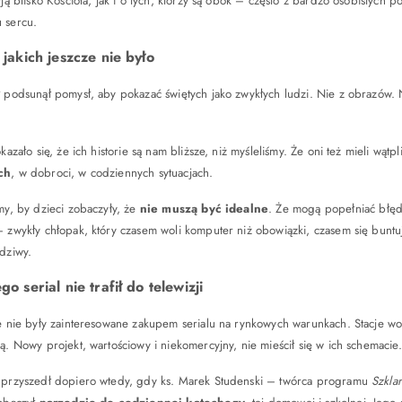
yją blisko Kościoła, jak i o tych, którzy są obok – często z bardzo osobistych 
 sercu.
 jakich jeszcze nie było
 podsunął pomysł, aby pokazać świętych jako zwykłych ludzi. Nie z obrazów. 
okazało się, że ich historie są nam bliższe, niż myśleliśmy. Że oni też mieli wątp
ch
, w dobroci, w codziennych sytuacjach.
my, by dzieci zobaczyły, że
nie muszą być idealne
. Że mogą popełniać błędy
 zwykły chłopak, który czasem woli komputer niż obowiązki, czasem się buntuj
dziwy.
go serial nie trafił do telewizji
e nie były zainteresowane zakupem serialu na rynkowych warunkach. Stacje wo
ą. Nowy projekt, wartościowy i niekomercyjny, nie mieścił się w ich schemacie.
 przyszedł dopiero wtedy, gdy ks. Marek Studenski – twórca programu
Szkla